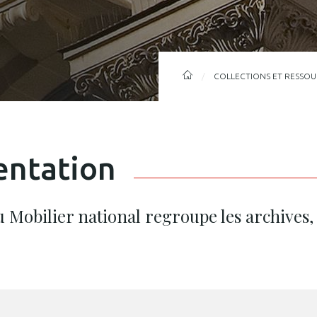
FIL
MOBILIER
COLLECTIONS ET RESSO
NATIONAL
D'ARIANE
entation
 Mobilier national regroupe les archives, 