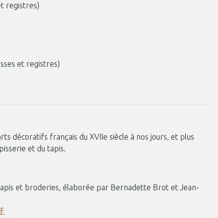
et registres)
asses et registres)
rts décoratifs français du XVIIe siècle à nos jours, et plus
isserie et du tapis.
, tapis et broderies, élaborée par Bernadette Brot et Jean-
DF